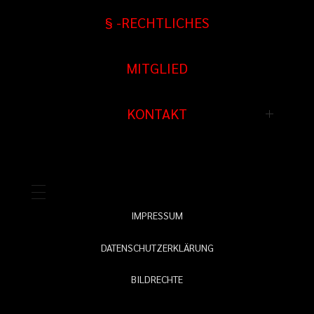
Jagd Waffen
§ -RECHTLICHES
Sonderanfertigungen
Verkauf / Handelsware
Überarbeitungen
MITGLIED
Munition
CNC Fertigung
KONTAKT
Restauration
IMPRESSUM
DATENSCHUTZERKLÄRUNG
BILDRECHTE