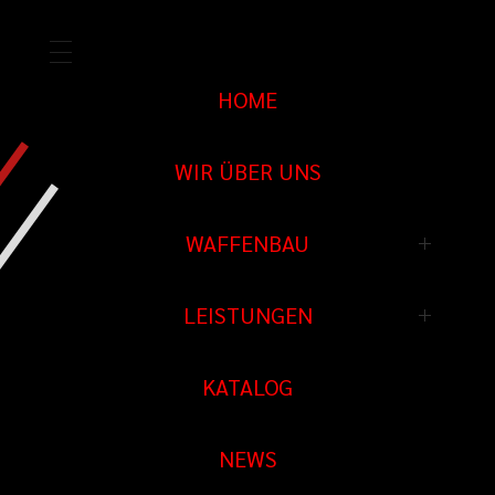
HOME
WIR ÜBER UNS
WAFFENBAU
Waffenbau
LEISTUNGEN
Prototypenbau
Schießstand
KATALOG
Waffen Reparatur
Schießkino
Ersatzteile
NEWS
Sportwaffen spezial
Tuning