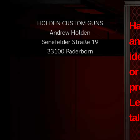
HOLDEN CUSTOM GUNS
H
Andrew Holden
an
Senefelder Straße 19
33100 Paderborn
id
or
pr
Le
ta