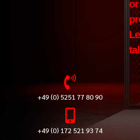
or
pr
Le
ta
+49 (0) 5251 77 80 90
+49 (0) 172 521 93 74