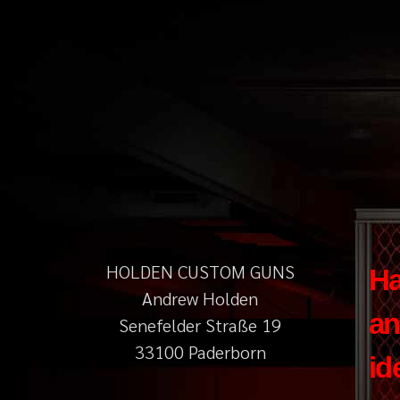
HOLDEN CUSTOM GUNS
H
Andrew Holden
an
Senefelder Straße 19
33100 Paderborn
id