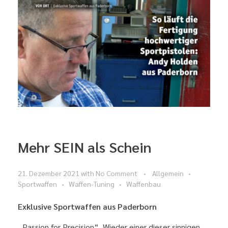
Mehr SEIN als Schein
21. Dezember 2021
with
No Comment
Allgemein
Sportwaffen
Waffen-Tuning
Waffenbau
Exklusive Sportwaffen aus Paderborn
„Passion for Precision“. Wieder einer dieser sinnigen