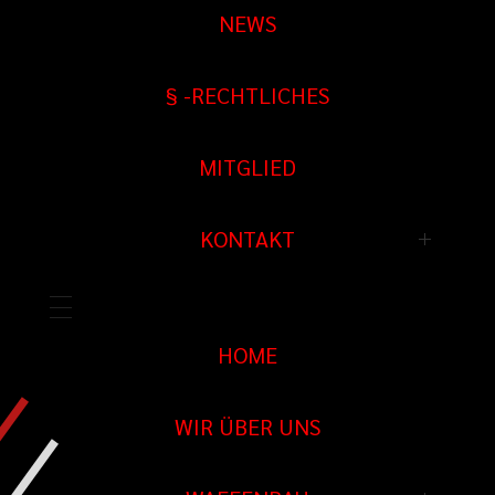
Ersatzteile
NEWS
Sportwaffen spezial
Tuning
Jagd Waffen
§ -RECHTLICHES
Sonderanfertigungen
Verkauf / Handelsware
Überarbeitungen
MITGLIED
Munition
CNC Fertigung
KONTAKT
Restauration
HOME
WIR ÜBER UNS