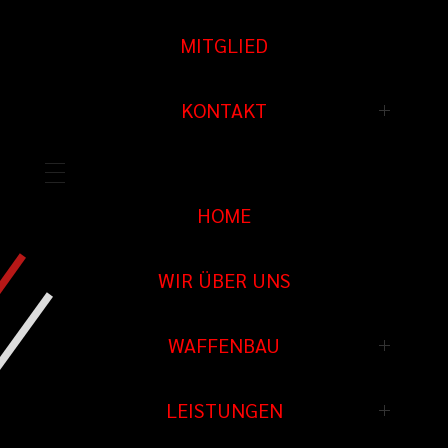
Verkauf / Handelsware
Überarbeitungen
MITGLIED
Munition
CNC Fertigung
KONTAKT
Restauration
HOME
WIR ÜBER UNS
WAFFENBAU
Waffenbau
LEISTUNGEN
Prototypenbau