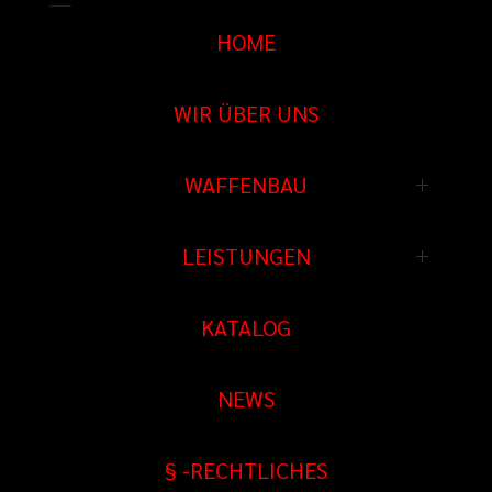
HOME
WIR ÜBER UNS
WAFFENBAU
Waffenbau
LEISTUNGEN
Prototypenbau
Schießstand
KATALOG
Waffen Reparatur
Schießkino
Ersatzteile
NEWS
Sportwaffen spezial
Tuning
Jagd Waffen
§ -RECHTLICHES
Sonderanfertigungen