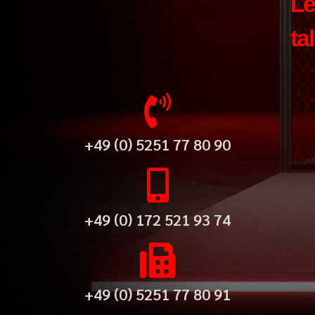
Le
ta
+49 (0) 5251 77 80 90
+49 (0) 172 521 93 74
+49 (0) 5251 77 80 91