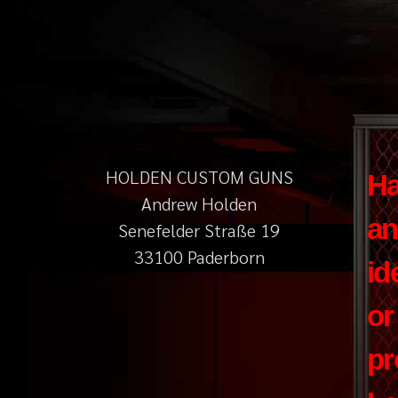
HOLDEN CUSTOM GUNS
H
Andrew Holden
an
Senefelder Straße 19
33100 Paderborn
id
or
pr